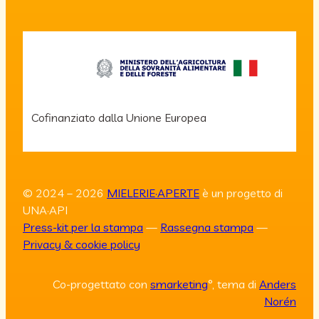
Cofinanziato dalla Unione Europea
© 2024 – 2026
MIELERIE·APERTE
è un progetto di
UNA·API
Press-kit per la stampa
—
Rassegna stampa
—
Privacy & cookie policy
Co-progettato con
smarketing
°, tema di
Anders
Norén