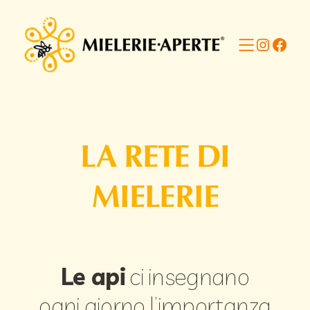
Vai
al
Instagr
Faceb
contenuto
LA RETE DI
MIELERIE
Le api
ci insegnano
ogni giorno l’importanza