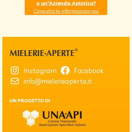
o un
’
Azienda Apistica?
Consulta le informazioni qui
®
MIELERIE·APERTE
Instagram
Facebook
info@mielerieaperte.it
UN PROGETTO DI