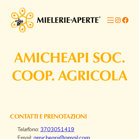
Vai
al
Instagr
Faceb
contenuto
AMICHEAPI SOC.
COOP. AGRICOLA
CONTATTI E PRENOTAZIONI
Telefono:
3703051419
Email:
amicheapi@gmail.com