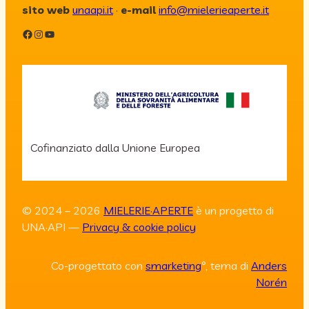
sito web
unaapi.it
·
e-mail
info@mielerieaperte.it
Facebook
Instagram
YouTube
Cofinanziato dalla Unione Europea
© 2024 – 2026
MIELERIE·APERTE
è un progetto di
UNA·API —
Privacy & cookie policy
Co-progettato con
smarketing
°, tema di
Anders
Norén