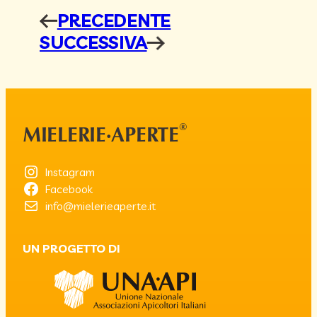
PRECEDENTE
←
SUCCESSIVA
→
®
MIELERIE·APERTE
Instagram
Facebook
info@mielerieaperte.it
UN PROGETTO DI