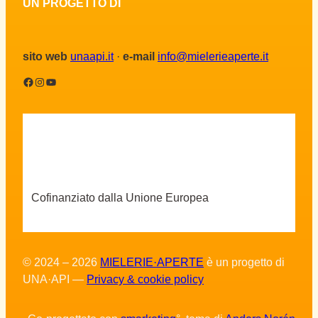
UN PROGETTO DI
sito web
unaapi.it
·
e-mail
info@mielerieaperte.it
Facebook
Instagram
YouTube
Cofinanziato dalla Unione Europea
© 2024 – 2026
MIELERIE·APERTE
è un progetto di
UNA·API —
Privacy & cookie policy