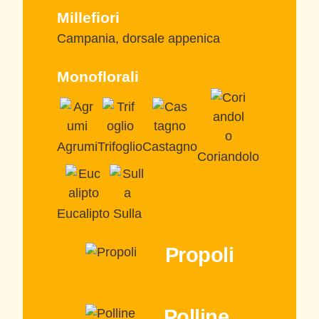
Millefiori
Campania, dorsale appenica
Monoflorali
Agrumi
Trifoglio
Castagno
Coriandolo
Eucalipto
Sulla
Propoli
Polline