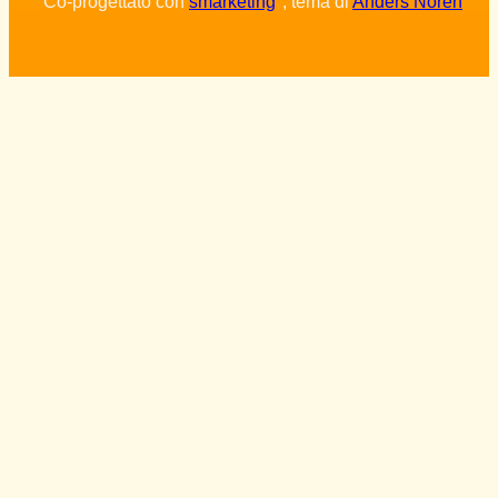
Co-progettato con
smarketing
°, tema di
Anders Norén